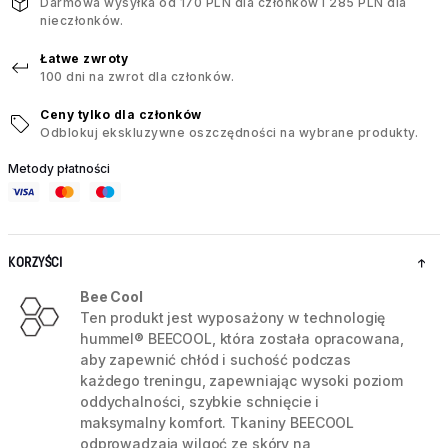
Darmowa wysyłka od 170 PLN dla członków i 285 PLN dla
nieczłonków.
Łatwe zwroty
100 dni na zwrot dla członków.
Ceny tylko dla członków
Odblokuj ekskluzywne oszczędności na wybrane produkty.
Metody płatności
KORZYŚCI
Bee Cool
Ten produkt jest wyposażony w technologię
hummel® BEECOOL, która została opracowana,
aby zapewnić chłód i suchość podczas
każdego treningu, zapewniając wysoki poziom
oddychalności, szybkie schnięcie i
maksymalny komfort. Tkaniny BEECOOL
odprowadzają wilgoć ze skóry na