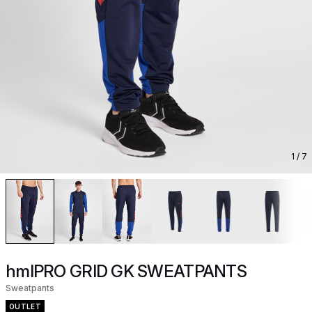
1
/ 7
hmlPRO GRID GK SWEATPANTS
Sweatpants
OUTLET