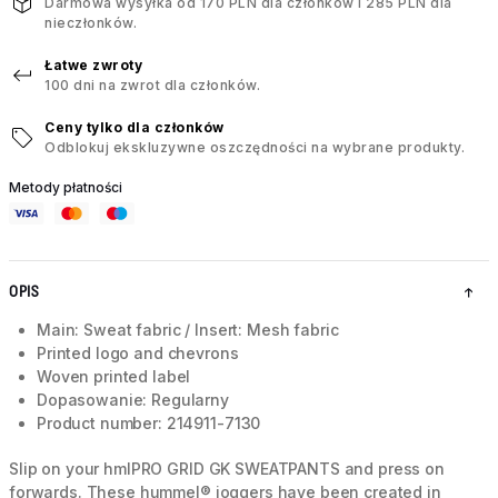
Darmowa wysyłka od 170 PLN dla członków i 285 PLN dla
nieczłonków.
Łatwe zwroty
100 dni na zwrot dla członków.
Ceny tylko dla członków
Odblokuj ekskluzywne oszczędności na wybrane produkty.
Metody płatności
OPIS
Main: Sweat fabric / Insert: Mesh fabric
Printed logo and chevrons
Woven printed label
Dopasowanie: Regularny
Product number: 214911-7130
Slip on your hmlPRO GRID GK SWEATPANTS and press on
forwards. These hummel® joggers have been created in