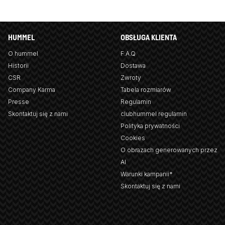
HUMMEL
OBSŁUGA KLIENTA
O hummel
F.A.Q
Historii
Dostawa
CSR
Zwroty
Company Karma
Tabela rozmiarów
Presse
Regulamin
Skontaktuj się z nami
clubhummel regulamin
Polityka prywatności
Cookies
O obrazach generowanych przez
AI
Warunki kampanii*
Skontaktuj się z nami