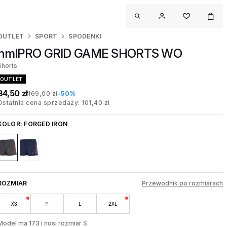
OUTLET
SPORT
SPODENKI
hmlPRO GRID GAME SHORTS WO
Shorts
OUTLET
84,50 zł
169,00 zł
-50%
Ostatnia cena sprzedaży: 101,40 zł
KOLOR:
FORGED IRON
ROZMIAR
Przewodnik po rozmiarach
XS
M
L
2XL
Model ma 173 i nosi rozmiar S