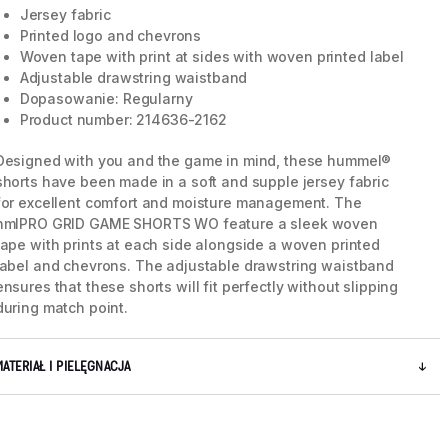
Jersey fabric
Printed logo and chevrons
Woven tape with print at sides with woven printed label
Adjustable drawstring waistband
Dopasowanie: Regularny
Product number: 214636-2162
Designed with you and the game in mind, these hummel®
shorts have been made in a soft and supple jersey fabric
for excellent comfort and moisture management. The
hmlPRO GRID GAME SHORTS WO feature a sleek woven
tape with prints at each side alongside a woven printed
label and chevrons. The adjustable drawstring waistband
ensures that these shorts will fit perfectly without slipping
during match point.
5 / 7
MATERIAŁ I PIELĘGNACJA