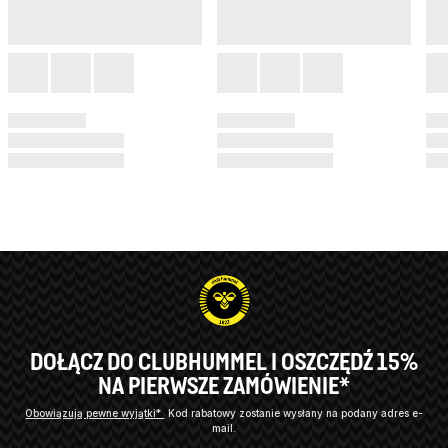
DOŁĄCZ DO CLUBHUMMEL I OSZCZĘDŹ 15%
NA PIERWSZE ZAMÓWIENIE*
Obowiązują pewne wyjątki*
Kod rabatowy zostanie wysłany na podany adres e-
mail.