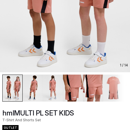
1
/ 14
hmlMULTI PL SET KIDS
T-Shirt And Shorts Set
OUTLET