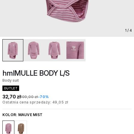
1
/ 4
hmlMULLE BODY L/S
Body suit
OUTLET
32,70 zł
109,00 zł
-70%
Ostatnia cena sprzedaży: 49,05 zł
KOLOR:
MAUVE MIST