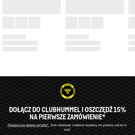
DOŁĄCZ DO CLUBHUMMEL I OSZCZĘDŹ 15%
NA PIERWSZE ZAMÓWIENIE*
Obowiązują pewne wyjątki*
Kod rabatowy zostanie wysłany na podany adres e-
mail.