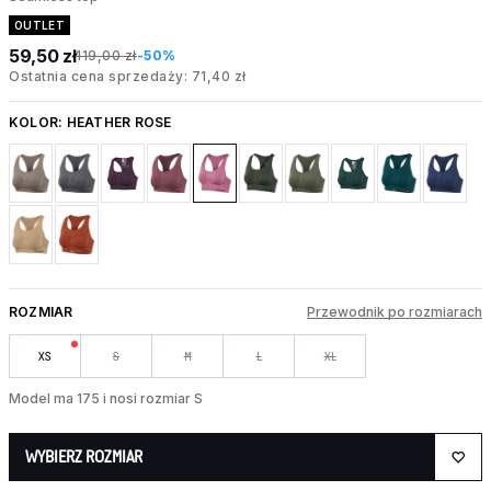
OUTLET
59,50 zł
119,00 zł
-50%
Ostatnia cena sprzedaży: 71,40 zł
KOLOR:
HEATHER ROSE
ROZMIAR
Przewodnik po rozmiarach
XS
S
M
L
XL
Model ma 175 i nosi rozmiar S
WYBIERZ ROZMIAR