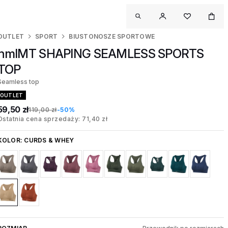
OUTLET
SPORT
BIUSTONOSZE SPORTOWE
hmlMT SHAPING SEAMLESS SPORTS
TOP
Seamless top
OUTLET
59,50 zł
119,00 zł
-50%
Ostatnia cena sprzedaży: 71,40 zł
KOLOR:
CURDS & WHEY