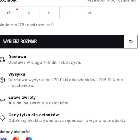
ROZMIAR
Przewodnik po rozmiarach
XS
S
M
L
XL
Model ma 175 i nosi rozmiar S
WYBIERZ ROZMIAR
Dostawa
Dostawa w ciągu 4–5 dni roboczych.
Wysyłka
Darmowa wysyłka od 170 PLN dla członków i 285 PLN dla
nieczłonków.
Łatwe zwroty
100 dni na zwrot dla członków.
Ceny tylko dla członków
Odblokuj ekskluzywne oszczędności na wybrane produkty.
Metody płatności