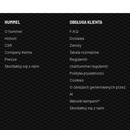
HUMMEL
OBSŁUGA KLIENTA
O hummel
F.A.Q
Historii
Dostawa
CSR
Zwroty
Company Karma
Tabela rozmiarów
Presse
Regulamin
Skontaktuj się z nami
clubhummel regulamin
Polityka prywatności
Cookies
O obrazach generowanych przez
AI
Warunki kampanii*
Skontaktuj się z nami