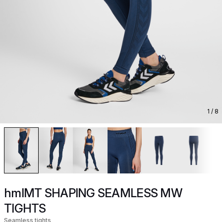
1
/ 8
hmlMT SHAPING SEAMLESS MW
TIGHTS
Seamless tights