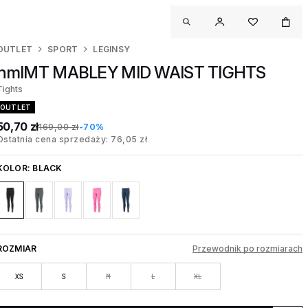
OUTLET
SPORT
LEGINSY
hmlMT MABLEY MID WAIST TIGHTS
Tights
OUTLET
50,70 zł
169,00 zł
-70%
Ostatnia cena sprzedaży: 76,05 zł
KOLOR:
BLACK
ROZMIAR
Przewodnik po rozmiarach
XS
S
M
L
XL