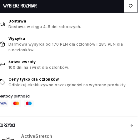
WYBIERZ ROZMIAR
Dostawa
Dostawa w ciągu 4–5 dni roboczych.
Wysyłka
Darmowa wysyłka od 170 PLN dla członków i 285 PLN dla
nieczłonków.
Łatwe zwroty
100 dni na zwrot dla członków.
Ceny tylko dla członków
Odblokuj ekskluzywne oszczędności na wybrane produkty.
Metody płatności
KORZYŚCI
ActiveStretch