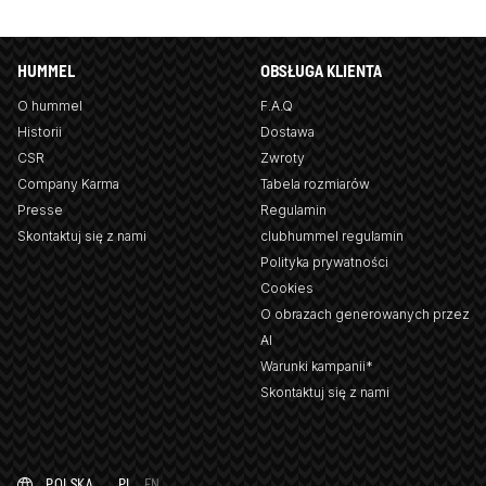
HUMMEL
OBSŁUGA KLIENTA
O hummel
F.A.Q
Historii
Dostawa
CSR
Zwroty
Company Karma
Tabela rozmiarów
Presse
Regulamin
Skontaktuj się z nami
clubhummel regulamin
Polityka prywatności
Cookies
O obrazach generowanych przez
AI
Warunki kampanii*
Skontaktuj się z nami
POLSKA
PL
EN