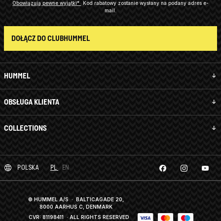
Obowiązują pewne wyjątki*
Kod rabatowy zostanie wysłany na podany adres e-
mail.
DOŁĄCZ DO CLUBHUMMEL
HUMMEL
OBSŁUGA KLIENTA
COLLECTIONS
POLSKA
PL
EN
© HUMMEL A/S · BALTICAGADE 20,
8000 AARHUS C, DENMARK
CVR: 81198411
· ALL RIGHTS RESERVED