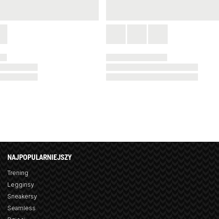
NAJPOPULARNIEJSZY
Trening
Legginsy
Sneakersy
Seamless