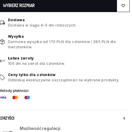
WYBIERZ ROZMIAR
Dostawa
Dostawa w ciągu 4–5 dni roboczych.
Wysyłka
Darmowa wysyłka od 170 PLN dla członków i 285 PLN dla
nieczłonków.
Łatwe zwroty
100 dni na zwrot dla członków.
Ceny tylko dla członków
Odblokuj ekskluzywne oszczędności na wybrane produkty.
Metody płatności
KORZYŚCI
Możliwość regulacji