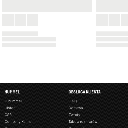
HUMMEL
OBSŁUGA KLIENTA
O hummel
F.A.Q
Historii
Dostawa
CSR
Zwroty
Company Karma
Tabela rozmiarów