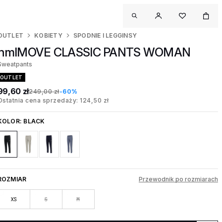
OUTLET
KOBIETY
SPODNIE I LEGGINSY
hmlMOVE CLASSIC PANTS WOMAN
Sweatpants
OUTLET
99,60 zł
249,00 zł
-60%
Ostatnia cena sprzedaży: 124,50 zł
KOLOR:
BLACK
ROZMIAR
Przewodnik po rozmiarach
XS
S
M