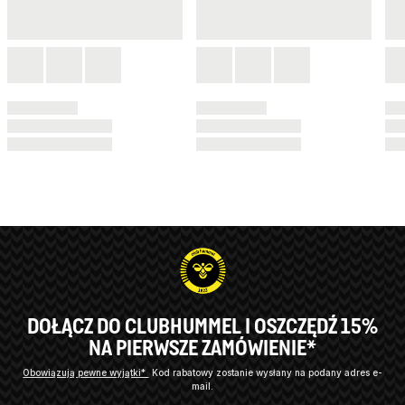
DOŁĄCZ DO CLUBHUMMEL I OSZCZĘDŹ 15%
NA PIERWSZE ZAMÓWIENIE*
Obowiązują pewne wyjątki*
Kod rabatowy zostanie wysłany na podany adres e-
mail.