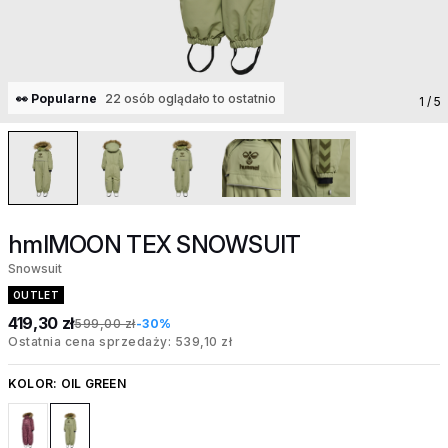
👀 Popularne
22 osób oglądało to ostatnio
1
/ 5
hmlMOON TEX SNOWSUIT
Snowsuit
OUTLET
419,30 zł
599,00 zł
-30%
Ostatnia cena sprzedaży: 539,10 zł
KOLOR:
OIL GREEN