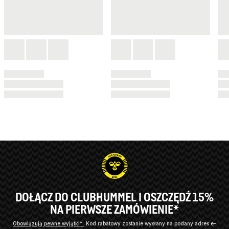
DOŁĄCZ DO CLUBHUMMEL I OSZCZĘDŹ 15%
NA PIERWSZE ZAMÓWIENIE*
Obowiązują pewne wyjątki*
Kod rabatowy zostanie wysłany na podany adres e-