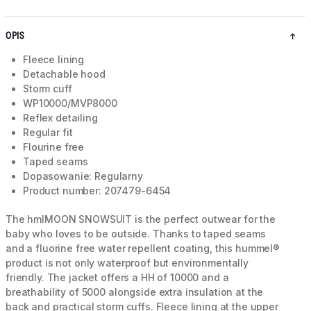
OPIS
Fleece lining
Detachable hood
Storm cuff
WP10000/MVP8000
Reflex detailing
Regular fit
Flourine free
Taped seams
Dopasowanie: Regularny
Product number: 207479-6454
The hmlMOON SNOWSUIT is the perfect outwear for the
baby who loves to be outside. Thanks to taped seams
and a fluorine free water repellent coating, this hummel®
product is not only waterproof but environmentally
friendly. The jacket offers a HH of 10000 and a
breathability of 5000 alongside extra insulation at the
back and practical storm cuffs. Fleece lining at the upper