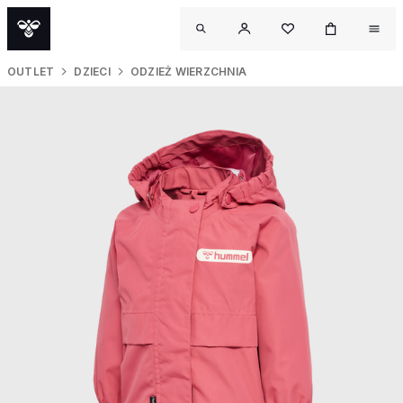
OUTLET
DZIECI
ODZIEŻ WIERZCHNIA