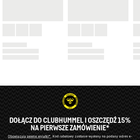
DOŁĄCZ DO CLUBHUMMEL I OSZCZĘDŹ 15%
NA PIERWSZE ZAMÓWIENIE*
Obowiązują pewne wyjątki*
Kod rabatowy zostanie wysłany na podany adres e-