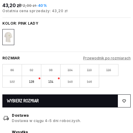
43,20 zł
72,00 zł
-40%
Ostatnia cena sprzedaży: 43,20 zł
KOLOR:
PINK LADY
ROZMIAR
Przewodnik po rozmiarach
86
92
98
104
110
116
122
128
134
140
146
WYBIERZ ROZMIAR
Dostawa
Dostawa w ciągu 4–5 dni roboczych.
Wysyłka