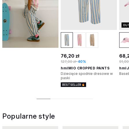
OU
76,20 zł
68,2
127,00 zł
-40%
91,00
hmlMIO CROPPED PANTS
hmlJ
Dziecięce spodnie dresowe w
Baseb
paski
BESTSELLER
1
2
3
4
Popularne style