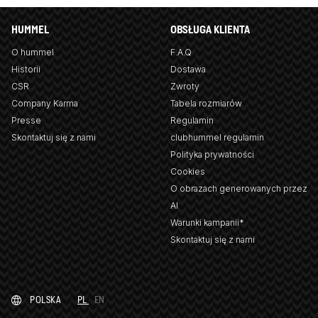
HUMMEL
OBSŁUGA KLIENTA
O hummel
F.A.Q
Historii
Dostawa
CSR
Zwroty
Company Karma
Tabela rozmiarów
Presse
Regulamin
Skontaktuj się z nami
clubhummel regulamin
Polityka prywatności
Cookies
O obrazach generowanych przez
AI
Warunki kampanii*
Skontaktuj się z nami
POLSKA
PL
EN