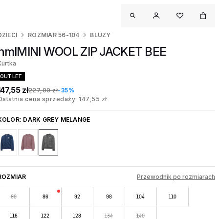
DZIECI
ROZMIAR 56-104
BLUZY
hmlMINI WOOL ZIP JACKET BEE
Kurtka
OUTLET
147,55 zł
227,00 zł
-35%
Ostatnia cena sprzedaży: 147,55 zł
KOLOR:
DARK GREY MELANGE
ROZMIAR
Przewodnik po rozmiarach
80
86
92
98
104
110
116
122
128
134
140