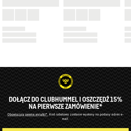
DOŁĄCZ DO CLUBHUMMEL I OSZCZĘDŹ 15%
NA PIERWSZE ZAMÓWIENIE*
Obowiązują pewne wyjątki*
Kod rabatowy zostanie wysłany na podany adres e-
mail.