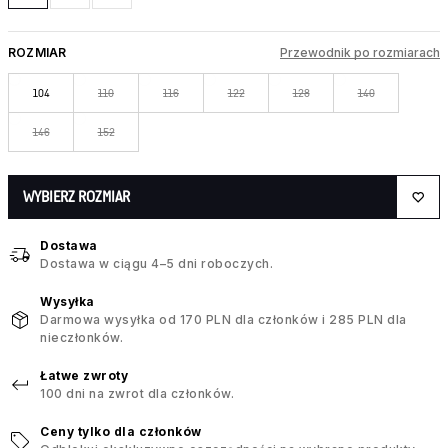
ROZMIAR
Przewodnik po rozmiarach
104
110
116
122
128
140
146
152
WYBIERZ ROZMIAR
Dostawa
Dostawa w ciągu 4–5 dni roboczych.
Wysyłka
Darmowa wysyłka od 170 PLN dla członków i 285 PLN dla
nieczłonków.
Łatwe zwroty
100 dni na zwrot dla członków.
Ceny tylko dla członków