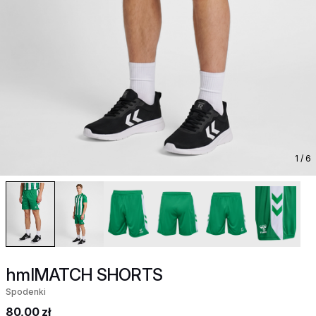
1
/ 6
hmlMATCH SHORTS
Spodenki
80,00 zł