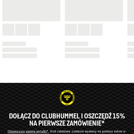
DOŁĄCZ DO CLUBHUMMEL I OSZCZĘDŹ 15%
NA PIERWSZE ZAMÓWIENIE*
Obowiązują pewne wyjątki*
Kod rabatowy zostanie wysłany na podany adres e-