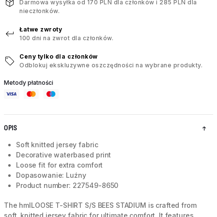
Darmowa wysyłka od 170 PLN dla członków i 285 PLN dla
nieczłonków.
Łatwe zwroty
100 dni na zwrot dla członków.
Ceny tylko dla członków
Odblokuj ekskluzywne oszczędności na wybrane produkty.
Metody płatności
OPIS
Soft knitted jersey fabric
Decorative waterbased print
Loose fit for extra comfort
Dopasowanie: Luźny
Product number: 227549-8650
The hmlLOOSE T-SHIRT S/S BEES STADIUM is crafted from
soft, knitted jersey fabric for ultimate comfort. It features