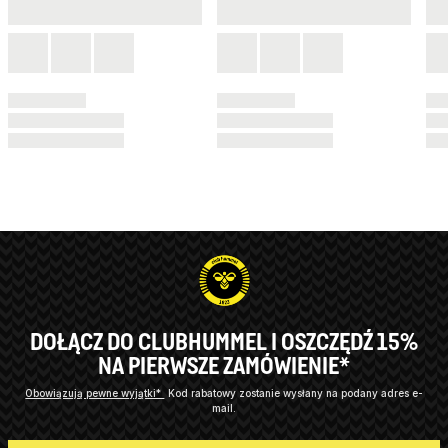
DOŁĄCZ DO CLUBHUMMEL I OSZCZĘDŹ 15%
NA PIERWSZE ZAMÓWIENIE*
Obowiązują pewne wyjątki*
Kod rabatowy zostanie wysłany na podany adres e-
mail.