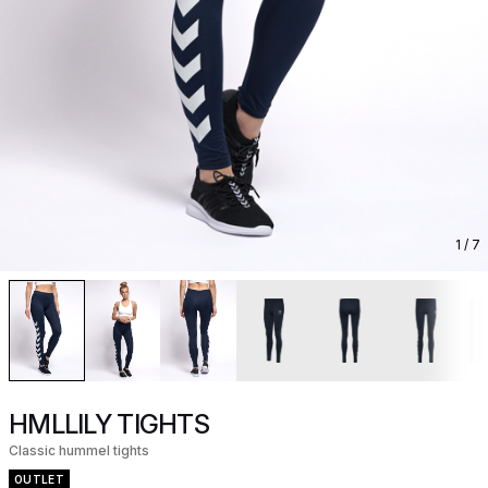
1
/ 7
HMLLILY TIGHTS
Classic hummel tights
OUTLET