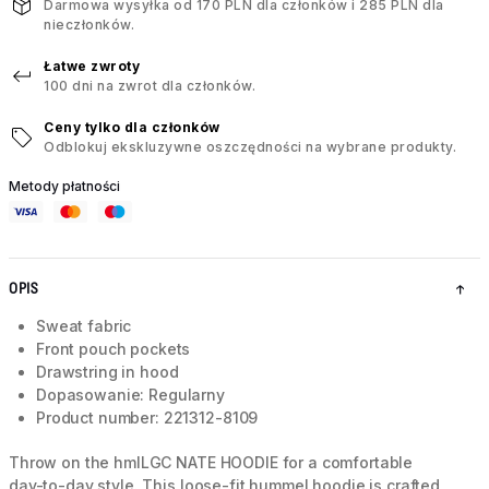
Darmowa wysyłka od 170 PLN dla członków i 285 PLN dla
nieczłonków.
Łatwe zwroty
100 dni na zwrot dla członków.
Ceny tylko dla członków
Odblokuj ekskluzywne oszczędności na wybrane produkty.
Metody płatności
OPIS
Sweat fabric
Front pouch pockets
Drawstring in hood
Dopasowanie: Regularny
Product number: 221312-8109
Throw on the hmlLGC NATE HOODIE for a comfortable
day-to-day style. This loose-fit hummel hoodie is crafted