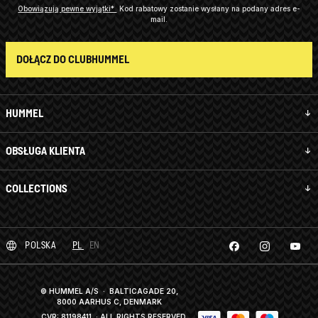
Obowiązują pewne wyjątki*
Kod rabatowy zostanie wysłany na podany adres e-
mail.
DOŁĄCZ DO CLUBHUMMEL
HUMMEL
OBSŁUGA KLIENTA
COLLECTIONS
POLSKA
PL
EN
© HUMMEL A/S · BALTICAGADE 20,
8000 AARHUS C, DENMARK
CVR: 81198411
· ALL RIGHTS RESERVED