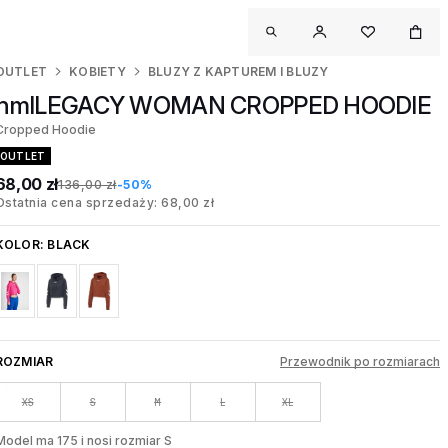
OUTLET
KOBIETY
BLUZY Z KAPTUREM I BLUZY
hmlLEGACY WOMAN CROPPED HOODIE
Cropped Hoodie
OUTLET
68,00 zł
136,00 zł
-50%
Ostatnia cena sprzedaży: 68,00 zł
KOLOR:
BLACK
ROZMIAR
Przewodnik po rozmiarach
XS
S
M
L
XL
Model ma 175 i nosi rozmiar S