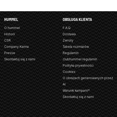
HUMMEL
OBSŁUGA KLIENTA
O hummel
F.A.Q
Historii
Dostawa
CSR
Zwroty
Company Karma
Tabela rozmiarów
Presse
Regulamin
Skontaktuj się z nami
clubhummel regulamin
Polityka prywatności
Cookies
O obrazach generowanych przez
AI
Warunki kampanii*
Skontaktuj się z nami