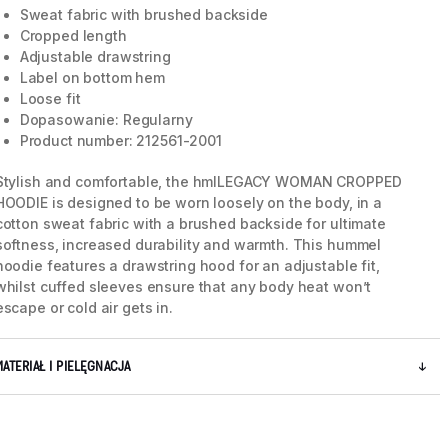
Sweat fabric with brushed backside
Cropped length
Adjustable drawstring
Label on bottom hem
Loose fit
Dopasowanie: Regularny
Product number: 212561-2001
Stylish and comfortable, the hmlLEGACY WOMAN CROPPED
HOODIE is designed to be worn loosely on the body, in a
cotton sweat fabric with a brushed backside for ultimate
softness, increased durability and warmth. This hummel
hoodie features a drawstring hood for an adjustable fit,
whilst cuffed sleeves ensure that any body heat won’t
escape or cold air gets in.
5 / 8
MATERIAŁ I PIELĘGNACJA