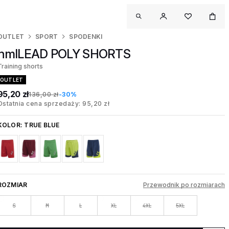
OUTLET
SPORT
SPODENKI
hmlLEAD POLY SHORTS
Training shorts
OUTLET
95,20 zł
136,00 zł
-30%
Ostatnia cena sprzedaży: 95,20 zł
KOLOR:
TRUE BLUE
ROZMIAR
Przewodnik po rozmiarach
S
M
L
XL
4XL
5XL