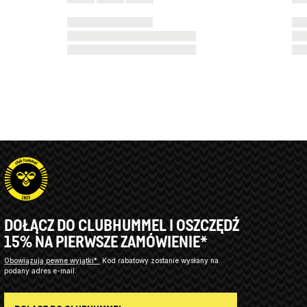
DOŁĄCZ DO CLUBHUMMEL I OSZCZĘDŹ
15% NA PIERWSZE ZAMÓWIENIE*
Obowiązują pewne wyjątki*
Kod rabatowy zostanie wysłany na
podany adres e-mail.