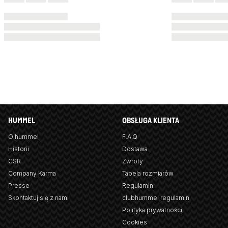
HUMMEL
OBSŁUGA KLIENTA
O hummel
F.A.Q
Historii
Dostawa
CSR
Zwroty
Company Karma
Tabela rozmiarów
Presse
Regulamin
Skontaktuj się z nami
clubhummel regulamin
Polityka prywatności
Cookies