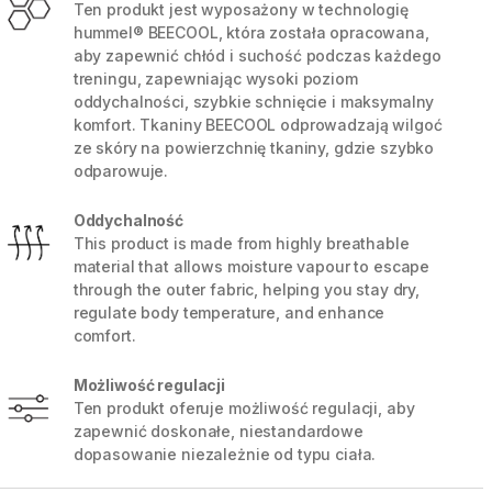
Ten produkt jest wyposażony w technologię
hummel® BEECOOL, która została opracowana,
aby zapewnić chłód i suchość podczas każdego
treningu, zapewniając wysoki poziom
oddychalności, szybkie schnięcie i maksymalny
komfort. Tkaniny BEECOOL odprowadzają wilgoć
ze skóry na powierzchnię tkaniny, gdzie szybko
odparowuje.
Oddychalność
This product is made from highly breathable
material that allows moisture vapour to escape
through the outer fabric, helping you stay dry,
regulate body temperature, and enhance
comfort.
5 / 8
Możliwość regulacji
Ten produkt oferuje możliwość regulacji, aby
zapewnić doskonałe, niestandardowe
dopasowanie niezależnie od typu ciała.