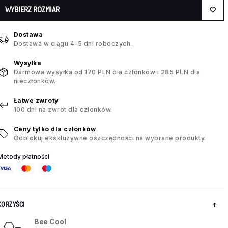
WYBIERZ ROZMIAR
Dostawa
Dostawa w ciągu 4–5 dni roboczych.
Wysyłka
Darmowa wysyłka od 170 PLN dla członków i 285 PLN dla
nieczłonków.
Łatwe zwroty
100 dni na zwrot dla członków.
Ceny tylko dla członków
Odblokuj ekskluzywne oszczędności na wybrane produkty.
Metody płatności
KORZYŚCI
Bee Cool