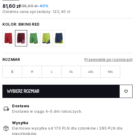
81,60 zł
136,00 zł
-40%
Ostatnia cena sprzedaży: 122,40 zł
KOLOR:
BIKING RED
ROZMIAR
Przewodnik po rozmiarach
S
M
L
XL
4XL
5XL
WYBIERZ ROZMIAR
Dostawa
Dostawa w ciągu 4–5 dni roboczych.
Wysyłka
Darmowa wysyłka od 170 PLN dla członków i 285 PLN dla
nieczłonków.