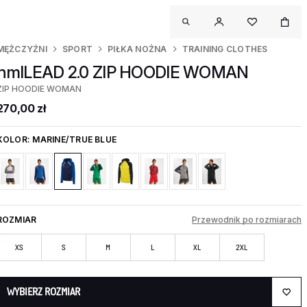
MĘŻCZYŹNI
SPORT
PIŁKA NOŻNA
TRAINING CLOTHES
hmlLEAD 2.0 ZIP HOODIE WOMAN
ZIP HOODIE WOMAN
270,00 zł
KOLOR:
MARINE/TRUE BLUE
ROZMIAR
Przewodnik po rozmiarach
XS
S
M
L
XL
2XL
WYBIERZ ROZMIAR