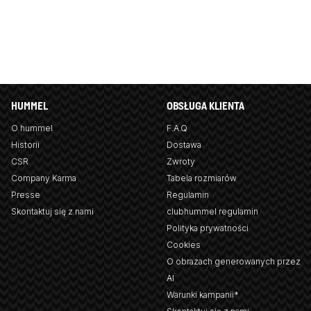
HUMMEL
OBSŁUGA KLIENTA
O hummel
F.A.Q
Historii
Dostawa
CSR
Zwroty
Company Karma
Tabela rozmiarów
Presse
Regulamin
Skontaktuj się z nami
clubhummel regulamin
Polityka prywatności
Cookies
O obrazach generowanych przez
AI
Warunki kampanii*