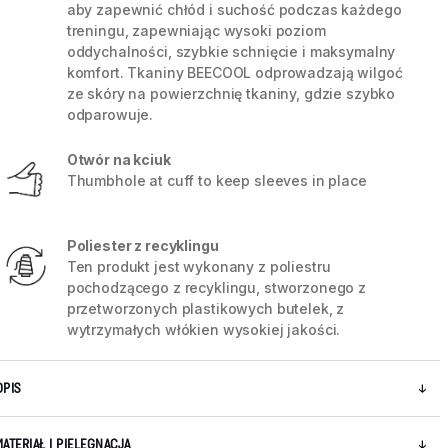
aby zapewnić chłód i suchość podczas każdego
treningu, zapewniając wysoki poziom
oddychalności, szybkie schnięcie i maksymalny
komfort. Tkaniny BEECOOL odprowadzają wilgoć
ze skóry na powierzchnię tkaniny, gdzie szybko
odparowuje.
Otwór na kciuk
Thumbhole at cuff to keep sleeves in place
Poliester z recyklingu
Ten produkt jest wykonany z poliestru
pochodzącego z recyklingu, stworzonego z
przetworzonych plastikowych butelek, z
5 / 5
wytrzymałych włókien wysokiej jakości.
OPIS
MATERIAŁ I PIELĘGNACJA