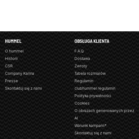
HUMMEL
OBSŁUGA KLIENTA
O hummel
F.A.Q
Historii
Dostawa
CSR
Zwroty
Company Karma
Tabela rozmiarów
Presse
Regulamin
Skontaktuj się z nami
clubhummel regulamin
Polityka prywatności
Cookies
O obrazach generowanych przez
AI
Warunki kampanii*
Skontaktuj się z nami