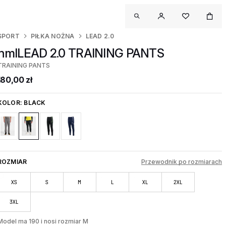
SPORT
PIŁKA NOŻNA
LEAD 2.0
hmlLEAD 2.0 TRAINING PANTS
TRAINING PANTS
180,00 zł
KOLOR:
BLACK
ROZMIAR
Przewodnik po rozmiarach
XS
S
M
L
XL
2XL
3XL
Model ma 190 i nosi rozmiar M