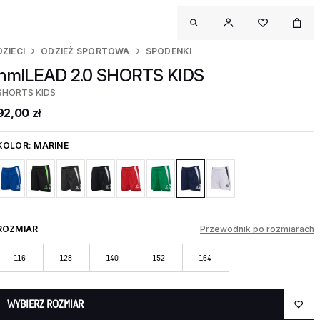
DZIECI
ODZIEŻ SPORTOWA
SPODENKI
hmlLEAD 2.0 SHORTS KIDS
SHORTS KIDS
92,00 zł
KOLOR:
MARINE
ROZMIAR
Przewodnik po rozmiarach
116
128
140
152
164
WYBIERZ ROZMIAR