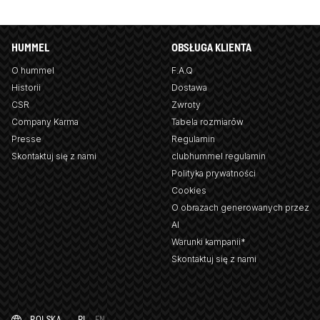
HUMMEL
OBSŁUGA KLIENTA
O hummel
F.A.Q
Historii
Dostawa
CSR
Zwroty
Company Karma
Tabela rozmiarów
Presse
Regulamin
Skontaktuj się z nami
clubhummel regulamin
Polityka prywatności
Cookies
O obrazach generowanych przez
AI
Warunki kampanii*
Skontaktuj się z nami
POLSKA
PL
EN