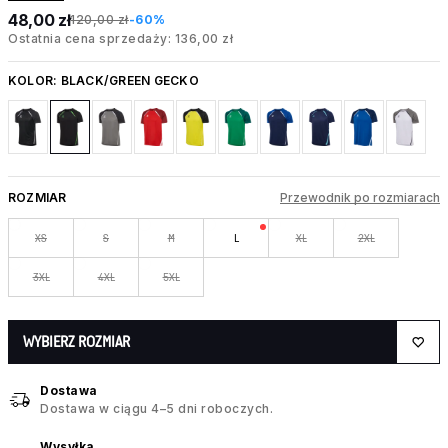
48,00 zł
120,00 zł
-60%
Ostatnia cena sprzedaży: 136,00 zł
KOLOR:
BLACK/GREEN GECKO
ROZMIAR
Przewodnik po rozmiarach
XS
S
M
L
XL
2XL
3XL
4XL
5XL
WYBIERZ ROZMIAR
Dostawa
Dostawa w ciągu 4–5 dni roboczych.
Wysyłka