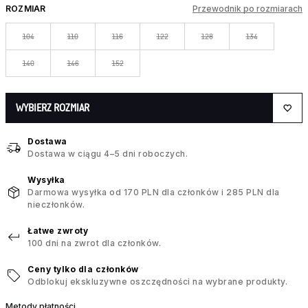
ROZMIAR
Przewodnik po rozmiarach
104
110
116
122
128
134
140
146
152
WYBIERZ ROZMIAR
Dostawa
Dostawa w ciągu 4–5 dni roboczych.
Wysyłka
Darmowa wysyłka od 170 PLN dla członków i 285 PLN dla
nieczłonków.
Łatwe zwroty
100 dni na zwrot dla członków.
Ceny tylko dla członków
Odblokuj ekskluzywne oszczędności na wybrane produkty.
Metody płatności