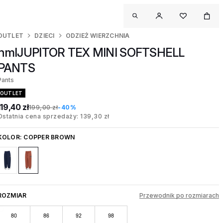
OUTLET
DZIECI
ODZIEŻ WIERZCHNIA
hmlJUPITOR TEX MINI SOFTSHELL
PANTS
Pants
OUTLET
119,40 zł
199,00 zł
-40%
Ostatnia cena sprzedaży: 139,30 zł
KOLOR:
COPPER BROWN
ROZMIAR
Przewodnik po rozmiarach
80
86
92
98