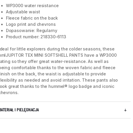
WP3000 water resistance
Adjustable waist
Fleece fabric on the back
Logo print and chevrons
Dopasowanie: Regularny
Product number: 218330-6113
Ideal for little explorers during the colder seasons, these
hmlJUPITOR TEX MINI SOFTSHELL PANTS have a WP3000
rating so they offer great water-resistance. As well as
being comfortable thanks to the woven fabric and fleece
finish on the back, the waist is adjustable to provide
flexibility as needed and avoid irritation. These pants also
look great thanks to the hummel® logo badge and iconic
chevrons.
MATERIAŁ I PIELĘGNACJA