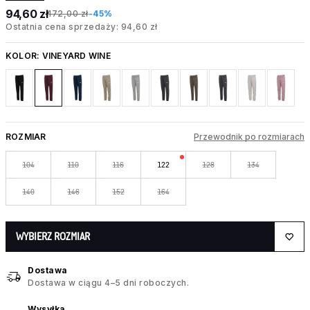
94,60 zł
172,00 zł
-45%
Ostatnia cena sprzedaży: 94,60 zł
KOLOR:
VINEYARD WINE
ROZMIAR
Przewodnik po rozmiarach
104
110
116
122
128
134
140
146
152
164
WYBIERZ ROZMIAR
Dostawa
Dostawa w ciągu 4–5 dni roboczych.
Wysyłka