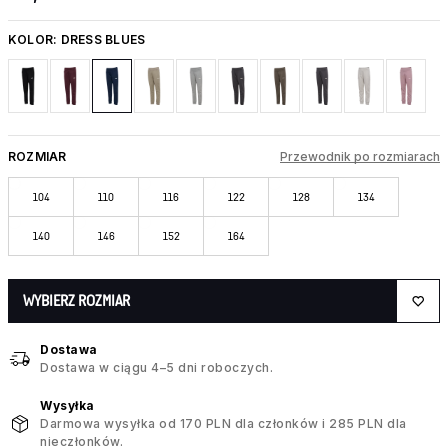
KOLOR:
DRESS BLUES
ROZMIAR
Przewodnik po rozmiarach
104
110
116
122
128
134
140
146
152
164
WYBIERZ ROZMIAR
Dostawa
Dostawa w ciągu 4–5 dni roboczych.
Wysyłka
Darmowa wysyłka od 170 PLN dla członków i 285 PLN dla
nieczłonków.