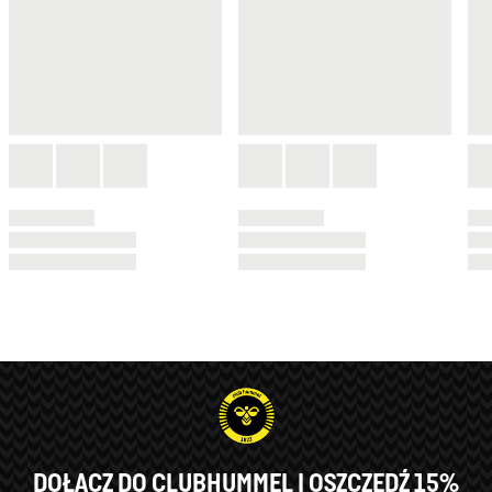
DOŁĄCZ DO CLUBHUMMEL I OSZCZĘDŹ 15%