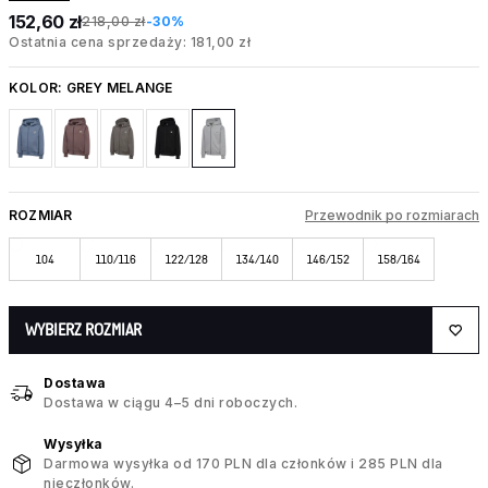
152,60 zł
218,00 zł
-30%
Ostatnia cena sprzedaży: 181,00 zł
KOLOR:
GREY MELANGE
ROZMIAR
Przewodnik po rozmiarach
104
110/116
122/128
134/140
146/152
158/164
WYBIERZ ROZMIAR
Dostawa
Dostawa w ciągu 4–5 dni roboczych.
Wysyłka
Darmowa wysyłka od 170 PLN dla członków i 285 PLN dla
nieczłonków.