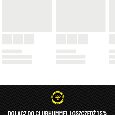
DOŁĄCZ DO CLUBHUMMEL I OSZCZĘDŹ 15%