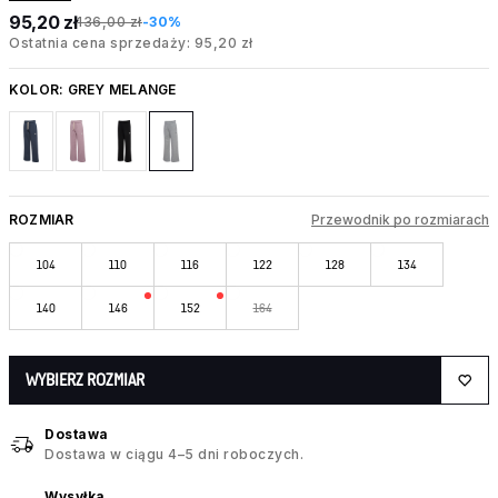
95,20 zł
136,00 zł
-30%
Ostatnia cena sprzedaży: 95,20 zł
KOLOR:
GREY MELANGE
ROZMIAR
Przewodnik po rozmiarach
104
110
116
122
128
134
140
146
152
164
WYBIERZ ROZMIAR
Dostawa
Dostawa w ciągu 4–5 dni roboczych.
Wysyłka