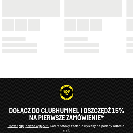
DOŁĄCZ DO CLUBHUMMEL I OSZCZĘDŹ 15%
NA PIERWSZE ZAMÓWIENIE*
Obowiązują pewne wyjątki*
Kod rabatowy zostanie wysłany na podany adres e-
mail.