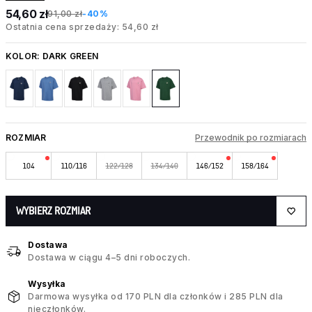
54,60 zł
91,00 zł
-40%
Ostatnia cena sprzedaży: 54,60 zł
KOLOR:
DARK GREEN
ROZMIAR
Przewodnik po rozmiarach
104
110/116
122/128
134/140
146/152
158/164
WYBIERZ ROZMIAR
Dostawa
Dostawa w ciągu 4–5 dni roboczych.
Wysyłka
Darmowa wysyłka od 170 PLN dla członków i 285 PLN dla
nieczłonków.