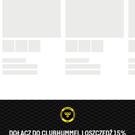
DOŁĄCZ DO CLUBHUMMEL I OSZCZĘDŹ 15%