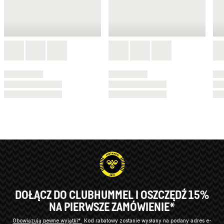
DOŁĄCZ DO CLUBHUMMEL I OSZCZĘDŹ 15%
NA PIERWSZE ZAMÓWIENIE*
Obowiązują pewne wyjątki*
Kod rabatowy zostanie wysłany na podany adres e-