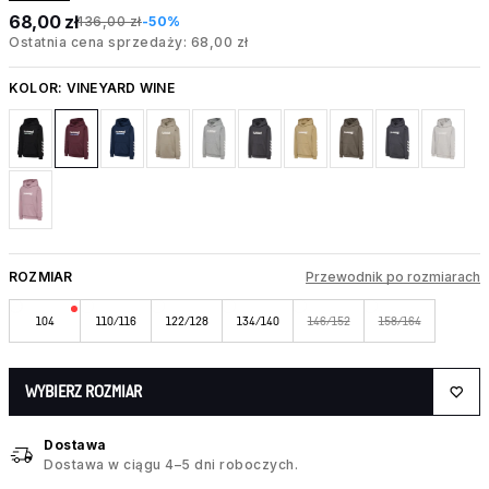
68,00 zł
136,00 zł
-50%
Ostatnia cena sprzedaży: 68,00 zł
KOLOR:
VINEYARD WINE
ROZMIAR
Przewodnik po rozmiarach
104
110/116
122/128
134/140
146/152
158/164
WYBIERZ ROZMIAR
Dostawa
Dostawa w ciągu 4–5 dni roboczych.