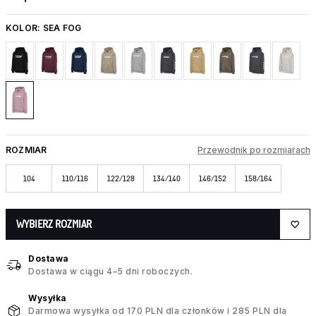
KOLOR:
SEA FOG
ROZMIAR
Przewodnik po rozmiarach
104
110/116
122/128
134/140
146/152
158/164
WYBIERZ ROZMIAR
Dostawa
Dostawa w ciągu 4–5 dni roboczych.
Wysyłka
Darmowa wysyłka od 170 PLN dla członków i 285 PLN dla