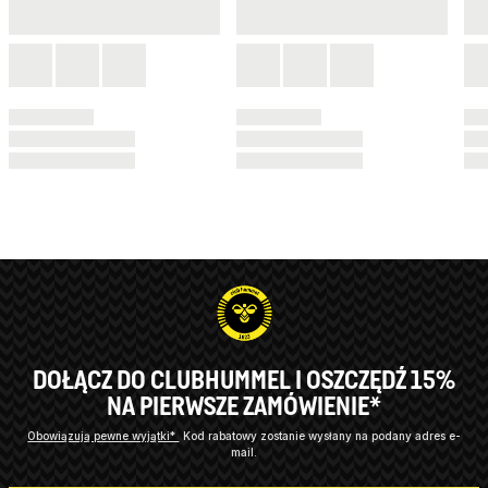
DOŁĄCZ DO CLUBHUMMEL I OSZCZĘDŹ 15%
NA PIERWSZE ZAMÓWIENIE*
Obowiązują pewne wyjątki*
Kod rabatowy zostanie wysłany na podany adres e-
mail.