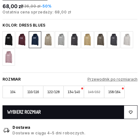
68,00 zł
136,00 zł
-50%
Ostatnia cena sprzedaży: 68,00 zł
KOLOR:
DRESS BLUES
ROZMIAR
Przewodnik po rozmiarach
104
110/116
122/128
134/140
146/152
158/164
WYBIERZ ROZMIAR
Dostawa
Dostawa w ciągu 4–5 dni roboczych.