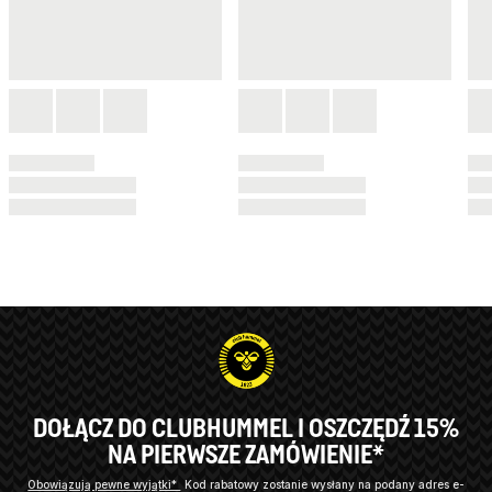
DOŁĄCZ DO CLUBHUMMEL I OSZCZĘDŹ 15%
NA PIERWSZE ZAMÓWIENIE*
Obowiązują pewne wyjątki*
Kod rabatowy zostanie wysłany na podany adres e-