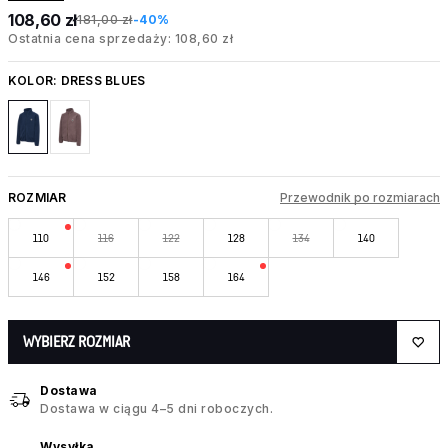
108,60 zł
181,00 zł
-40%
Ostatnia cena sprzedaży: 108,60 zł
KOLOR:
DRESS BLUES
ROZMIAR
Przewodnik po rozmiarach
110
116
122
128
134
140
146
152
158
164
WYBIERZ ROZMIAR
Dostawa
Dostawa w ciągu 4–5 dni roboczych.
Wysyłka