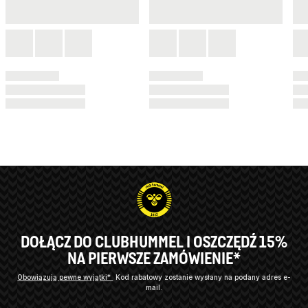
DOŁĄCZ DO CLUBHUMMEL I OSZCZĘDŹ 15%
NA PIERWSZE ZAMÓWIENIE*
Obowiązują pewne wyjątki*
Kod rabatowy zostanie wysłany na podany adres e-
mail.