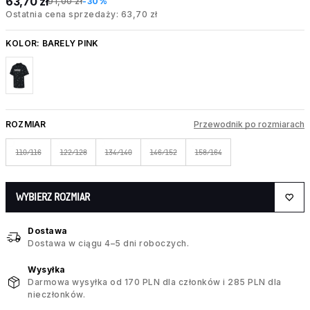
63,70 zł
91,00 zł
-30%
Ostatnia cena sprzedaży: 63,70 zł
KOLOR:
BARELY PINK
ROZMIAR
Przewodnik po rozmiarach
110/116
122/128
134/140
146/152
158/164
WYBIERZ ROZMIAR
Dostawa
Dostawa w ciągu 4–5 dni roboczych.
Wysyłka
Darmowa wysyłka od 170 PLN dla członków i 285 PLN dla
nieczłonków.