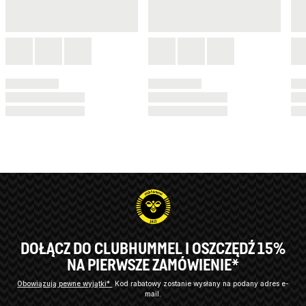
DOŁĄCZ DO CLUBHUMMEL I OSZCZĘDŹ 15%
NA PIERWSZE ZAMÓWIENIE*
Obowiązują pewne wyjątki*
Kod rabatowy zostanie wysłany na podany adres e-
mail.