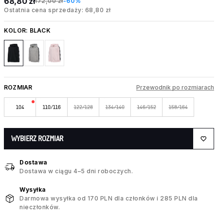
68,80 zł
172,00 zł
-60%
Ostatnia cena sprzedaży: 68,80 zł
KOLOR:
BLACK
ROZMIAR
Przewodnik po rozmiarach
104
110/116
122/128
134/140
146/152
158/164
WYBIERZ ROZMIAR
Dostawa
Dostawa w ciągu 4–5 dni roboczych.
Wysyłka
Darmowa wysyłka od 170 PLN dla członków i 285 PLN dla
nieczłonków.