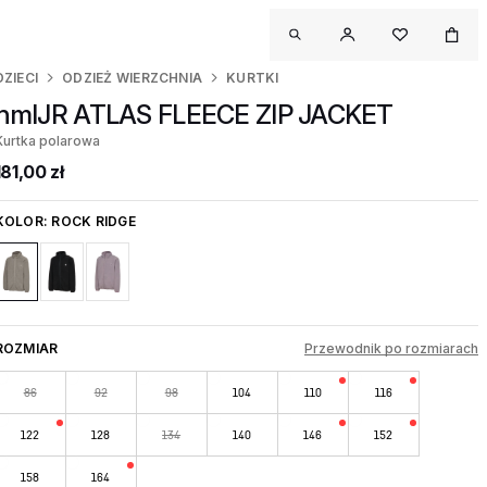
DZIECI
ODZIEŻ WIERZCHNIA
KURTKI
hmlJR ATLAS FLEECE ZIP JACKET
Kurtka polarowa
181,00 zł
KOLOR:
ROCK RIDGE
ROZMIAR
Przewodnik po rozmiarach
86
92
98
104
110
116
122
128
134
140
146
152
158
164