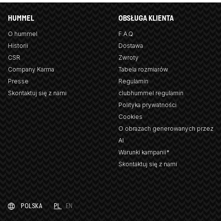
HUMMEL
OBSŁUGA KLIENTA
O hummel
F.A.Q
Historii
Dostawa
CSR
Zwroty
Company Karma
Tabela rozmiarów
Presse
Regulamin
Skontaktuj się z nami
clubhummel regulamin
Polityka prywatności
Cookies
O obrazach generowanych przez
AI
Warunki kampanii*
Skontaktuj się z nami
POLSKA
PL
EN