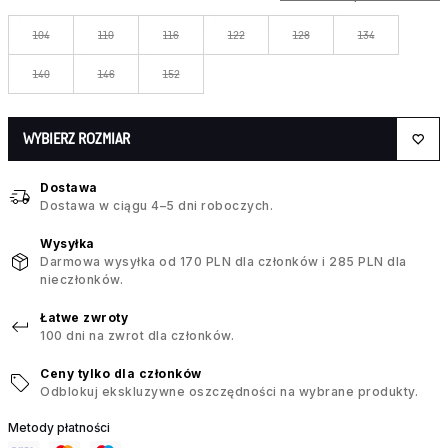
104
110
116
122
128
134
140
146
152
WYBIERZ ROZMIAR
Dostawa
Dostawa w ciągu 4–5 dni roboczych.
Wysyłka
Darmowa wysyłka od 170 PLN dla członków i 285 PLN dla
nieczłonków.
Łatwe zwroty
100 dni na zwrot dla członków.
Ceny tylko dla członków
Odblokuj ekskluzywne oszczędności na wybrane produkty.
Metody płatności