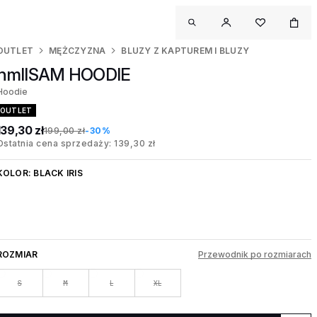
OUTLET
MĘŻCZYZNA
BLUZY Z KAPTUREM I BLUZY
hmlISAM HOODIE
Hoodie
OUTLET
139,30 zł
199,00 zł
-30%
Ostatnia cena sprzedaży: 139,30 zł
KOLOR:
BLACK IRIS
ROZMIAR
Przewodnik po rozmiarach
S
M
L
XL