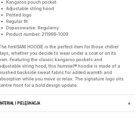
Kangaroo pouch pocket
Adjustable string hood
Printed logo
Regular fit
Dopasowanie: Regularny
Product number: 211999-1009
The hmlISAM HOODIE is the perfect item for those chillier
days, whether you decide to wear under a coat or on its
own. Featuring the classic kangaroo pockets and
adjustable string hood, this hummel® hoodie is made of a
brushed backside sweat fabric for added warmth and
absorption while you move or relax. The signature logo sits
centre front for a bold design update.
5 / 8
MATERIAŁ I PIELĘGNACJA