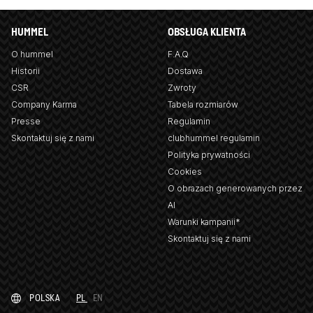
HUMMEL
OBSŁUGA KLIENTA
O hummel
F.A.Q
Historii
Dostawa
CSR
Zwroty
Company Karma
Tabela rozmiarów
Presse
Regulamin
Skontaktuj się z nami
clubhummel regulamin
Polityka prywatności
Cookies
O obrazach generowanych przez
AI
Warunki kampanii*
Skontaktuj się z nami
POLSKA
PL
EN