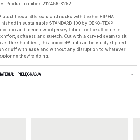
Product number: 212456-8252
Protect those little ears and necks with the hmlHIP HAT,
finished in sustainable STANDARD 100 by OEKO-TEX®
bamboo and merino wool jersey fabric for the ultimate in
comfort, softness and stretch. Cut with a curved seam to sit
over the shoulders, this hummel® hat can be easily slipped
on or off with ease and without any disruption to whatever
exploring they’re doing.
MATERIAŁ I PIELĘGNACJA