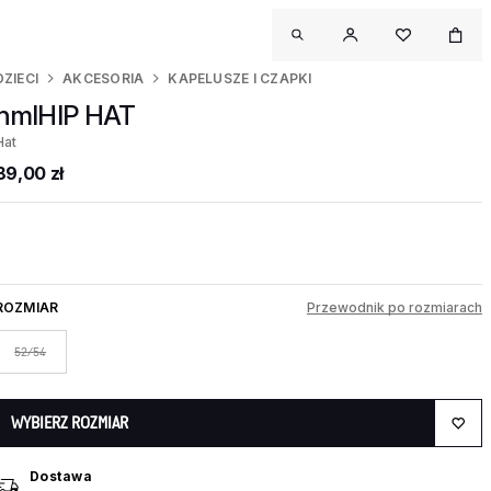
DZIECI
AKCESORIA
KAPELUSZE I CZAPKI
hmlHIP HAT
Hat
89,00 zł
ROZMIAR
Przewodnik po rozmiarach
52/54
WYBIERZ ROZMIAR
Dostawa