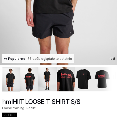
👀 Popularne
76 osób oglądało to ostatnio
1
/ 8
hmlHIIT LOOSE T-SHIRT S/S
Loose training T-shirt
OUTLET