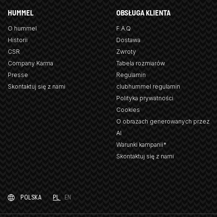
HUMMEL
OBSŁUGA KLIENTA
O hummel
F.A.Q
Historii
Dostawa
CSR
Zwroty
Company Karma
Tabela rozmiarów
Presse
Regulamin
Skontaktuj się z nami
clubhummel regulamin
Polityka prywatności
Cookies
O obrazach generowanych przez
AI
Warunki kampanii*
Skontaktuj się z nami
POLSKA
PL
EN