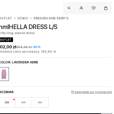
OUTLET
DZIECI
DRESSES AND SKIRTS
hmlHELLA DRESS L/S
Frilly long-sleeve dress
OUTLET
102,00 zł
204,00 zł
-50%
Ostatnia cena sprzedaży: 183,60 zł
KOLOR:
LAVENDER HERB
ROZMIAR
Przewodnik po rozmiarach
104
146
152