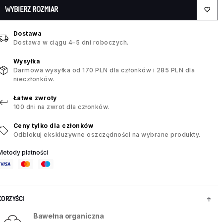
WYBIERZ ROZMIAR
Dostawa
Dostawa w ciągu 4–5 dni roboczych.
Wysyłka
Darmowa wysyłka od 170 PLN dla członków i 285 PLN dla
nieczłonków.
Łatwe zwroty
100 dni na zwrot dla członków.
Ceny tylko dla członków
Odblokuj ekskluzywne oszczędności na wybrane produkty.
Metody płatności
KORZYŚCI
Bawełna organiczna