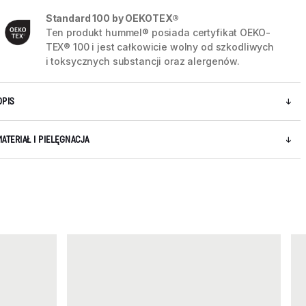
Standard 100 by OEKOTEX®
Ten produkt hummel® posiada certyfikat OEKO-
TEX® 100 i jest całkowicie wolny od szkodliwych
5 / 5
i toksycznych substancji oraz alergenów.
OPIS
MATERIAŁ I PIELĘGNACJA