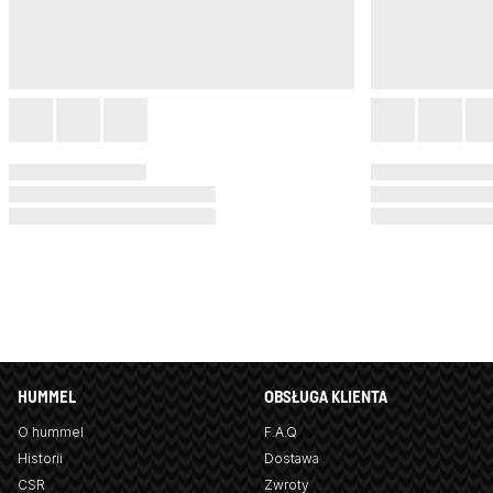
HUMMEL
OBSŁUGA KLIENTA
O hummel
F.A.Q
Historii
Dostawa
CSR
Zwroty