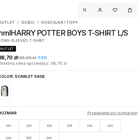
OUTLET
DZIECI
KOSZULKA I TOPY
hmlHARRY POTTER BOYS T-SHIRT L/S
LONG-SLEEVED T-SHIRT
OUTLET
38,70 zł
129,00 zł
-70%
Ostatnia cena sprzedaży: 38,70 zł
KOLOR:
SCARLET SAGE
ROZMIAR
Przewodnik po rozmiarach
104
110
116
128
134
140
146
152
164